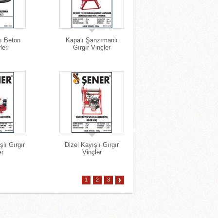
ı Beton
Kapalı Şanzımanlı
leri
Gırgır Vinçler
şlı Gırgır
Dizel Kayışlı Gırgır
er
Vinçler
1
2
3