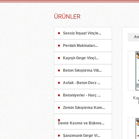
ÜRÜNLER
Sessiz İnşaat Vinçle...
An
Perdah Makinaları...
Kayışlı Gırgır Vinçl...
Beton Sıkıştırma Vib...
Asfalt - Beton Derz ...
Betoniyerler - Harç ...
Ka
Zemin Sıkıştırma Kom...
Demir Kesme ve Bükme...
Şanzımanlı Gırgır Vi...