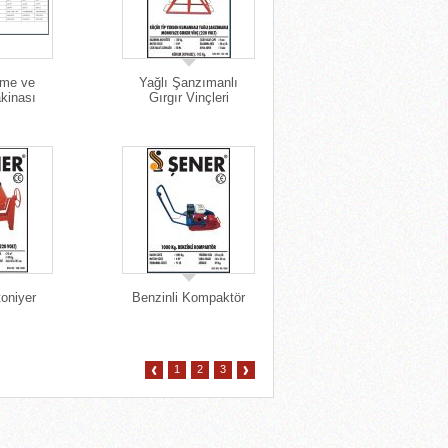
sme ve
Yağlı Şanzımanlı
kinası
Gırgır Vinçleri
toniyer
Benzinli Kompaktör
1
2
3